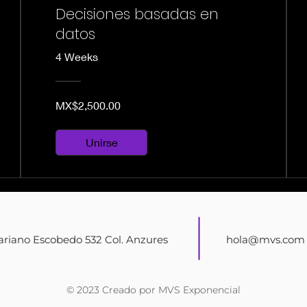
Decisiones basadas en
datos
4 Weeks
MX$2,500.00
Unirse
riano Escobedo 532 Col. Anzures
hola@mvs.com
© 2023 Creado por MVS Exponencial